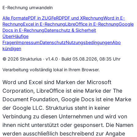
E-Rechnung umwandeln
Alle Formate
PDF in ZUGFeRD
PDF und XRechnung
Word in E-
Rechnung
Excel in E-Rechnung
LibreOffice in E-Rechnung
Google
Docs in E-Rechnung
Datenschutz & Sicherheit
Über
Häufige
Fragen
Impressum
Datenschutz
Nutzungsbedingungen
Abo
kündigen
© 2026 Strukturius ·
v1.4.0 · Build 05.08.2026, 08:35 Uhr
Verarbeitung vollständig lokal in Ihrem Browser.
Word und Excel sind Marken der Microsoft
Corporation, LibreOffice ist eine Marke der The
Document Foundation, Google Docs ist eine Marke
der Google LLC. Strukturius steht in keiner
Verbindung zu diesen Unternehmen und wird von
ihnen nicht unterstützt oder gesponsert. Die Namen
werden ausschließlich beschreibend zur Angabe