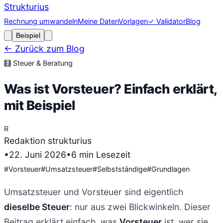
Strukturius
Rechnung umwandeln
Meine Daten
Vorlagen
✓ Validator
Blog
Beispiel
← Zurück zum Blog
🧮
Steuer & Beratung
Was ist Vorsteuer? Einfach erklärt,
mit Beispiel
R
Redaktion strukturius
•
22. Juni 2026
•
6
min Lesezeit
#
Vorsteuer
#
Umsatzsteuer
#
Selbstständige
#
Grundlagen
Umsatzsteuer und Vorsteuer sind eigentlich
dieselbe Steuer
: nur aus zwei Blickwinkeln. Dieser
Beitrag erklärt einfach, was
Vorsteuer
ist, wer sie