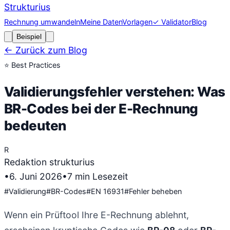
Strukturius
Rechnung umwandeln
Meine Daten
Vorlagen
✓ Validator
Blog
Beispiel
← Zurück zum Blog
⭐
Best Practices
Validierungsfehler verstehen: Was
BR-Codes bei der E-Rechnung
bedeuten
R
Redaktion strukturius
•
6. Juni 2026
•
7
min Lesezeit
#
Validierung
#
BR-Codes
#
EN 16931
#
Fehler beheben
Wenn ein Prüftool Ihre E-Rechnung ablehnt,