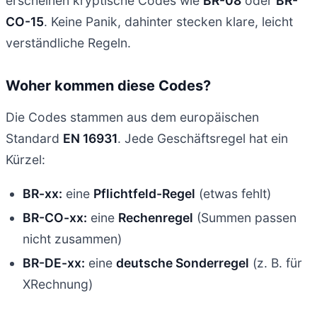
erscheinen kryptische Codes wie
BR-08
oder
BR-
CO-15
. Keine Panik, dahinter stecken klare, leicht
verständliche Regeln.
Woher kommen diese Codes?
Die Codes stammen aus dem europäischen
Standard
EN 16931
. Jede Geschäftsregel hat ein
Kürzel:
BR-xx:
eine
Pflichtfeld-Regel
(etwas fehlt)
BR-CO-xx:
eine
Rechenregel
(Summen passen
nicht zusammen)
BR-DE-xx:
eine
deutsche Sonderregel
(z. B. für
XRechnung)