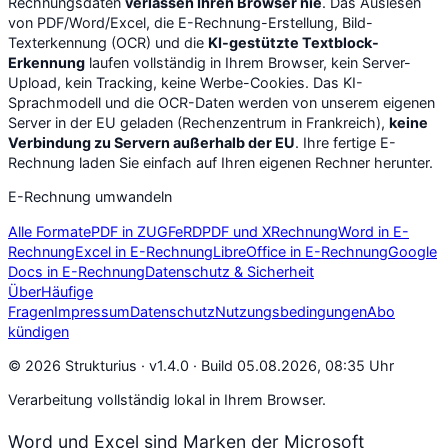
Rechnungsdaten
verlassen Ihren Browser nie
. Das Auslesen
von PDF/Word/Excel, die E-Rechnung-Erstellung, Bild-
Texterkennung (OCR) und die
KI-gestützte Textblock-
Erkennung
laufen vollständig in Ihrem Browser, kein Server-
Upload, kein Tracking, keine Werbe-Cookies. Das KI-
Sprachmodell und die OCR-Daten werden von unserem eigenen
Server in der EU geladen (Rechenzentrum in Frankreich),
keine
Verbindung zu Servern außerhalb der EU
. Ihre fertige E-
Rechnung laden Sie einfach auf Ihren eigenen Rechner herunter.
E-Rechnung umwandeln
Alle Formate
PDF in ZUGFeRD
PDF und XRechnung
Word in E-
Rechnung
Excel in E-Rechnung
LibreOffice in E-Rechnung
Google
Docs in E-Rechnung
Datenschutz & Sicherheit
Über
Häufige
Fragen
Impressum
Datenschutz
Nutzungsbedingungen
Abo
kündigen
© 2026 Strukturius ·
v1.4.0 · Build 05.08.2026, 08:35 Uhr
Verarbeitung vollständig lokal in Ihrem Browser.
Word und Excel sind Marken der Microsoft