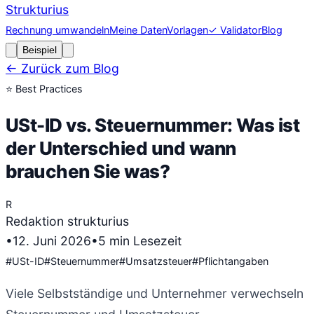
Strukturius
Rechnung umwandeln
Meine Daten
Vorlagen
✓ Validator
Blog
Beispiel
← Zurück zum Blog
⭐
Best Practices
USt-ID vs. Steuernummer: Was ist
der Unterschied und wann
brauchen Sie was?
R
Redaktion strukturius
•
12. Juni 2026
•
5
min Lesezeit
#
USt-ID
#
Steuernummer
#
Umsatzsteuer
#
Pflichtangaben
Viele Selbstständige und Unternehmer verwechseln