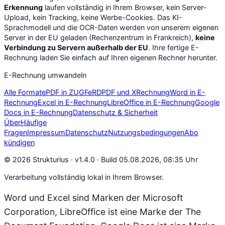
Erkennung
laufen vollständig in Ihrem Browser, kein Server-
Upload, kein Tracking, keine Werbe-Cookies. Das KI-
Sprachmodell und die OCR-Daten werden von unserem eigenen
Server in der EU geladen (Rechenzentrum in Frankreich),
keine
Verbindung zu Servern außerhalb der EU
. Ihre fertige E-
Rechnung laden Sie einfach auf Ihren eigenen Rechner herunter.
E-Rechnung umwandeln
Alle Formate
PDF in ZUGFeRD
PDF und XRechnung
Word in E-
Rechnung
Excel in E-Rechnung
LibreOffice in E-Rechnung
Google
Docs in E-Rechnung
Datenschutz & Sicherheit
Über
Häufige
Fragen
Impressum
Datenschutz
Nutzungsbedingungen
Abo
kündigen
© 2026 Strukturius ·
v1.4.0 · Build 05.08.2026, 08:35 Uhr
Verarbeitung vollständig lokal in Ihrem Browser.
Word und Excel sind Marken der Microsoft
Corporation, LibreOffice ist eine Marke der The