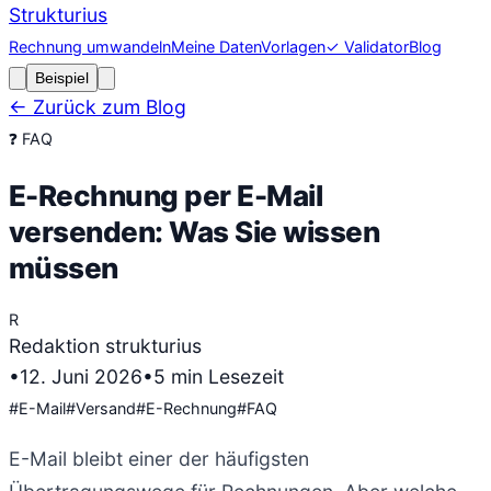
Strukturius
Rechnung umwandeln
Meine Daten
Vorlagen
✓ Validator
Blog
Beispiel
← Zurück zum Blog
❓
FAQ
E-Rechnung per E-Mail
versenden: Was Sie wissen
müssen
R
Redaktion strukturius
•
12. Juni 2026
•
5
min Lesezeit
#
E-Mail
#
Versand
#
E-Rechnung
#
FAQ
E-Mail bleibt einer der häufigsten