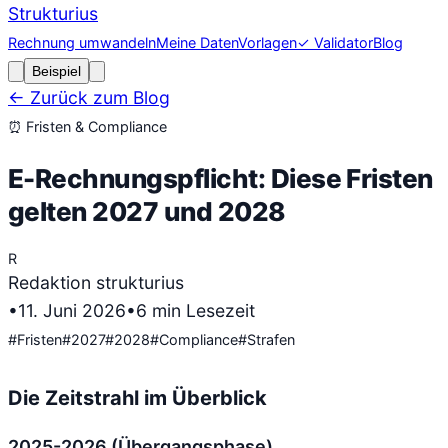
Strukturius
Rechnung umwandeln
Meine Daten
Vorlagen
✓ Validator
Blog
Beispiel
← Zurück zum Blog
⏰
Fristen & Compliance
E-Rechnungspflicht: Diese Fristen
gelten 2027 und 2028
R
Redaktion strukturius
•
11. Juni 2026
•
6
min Lesezeit
#
Fristen
#
2027
#
2028
#
Compliance
#
Strafen
Die Zeitstrahl im Überblick
2025-2026 (Übergangsphase)