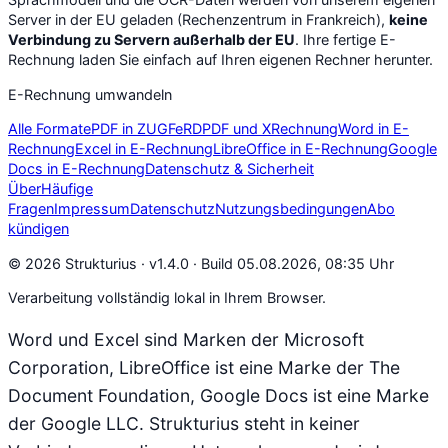
Server in der EU geladen (Rechenzentrum in Frankreich),
keine
Verbindung zu Servern außerhalb der EU
. Ihre fertige E-
Rechnung laden Sie einfach auf Ihren eigenen Rechner herunter.
E-Rechnung umwandeln
Alle Formate
PDF in ZUGFeRD
PDF und XRechnung
Word in E-
Rechnung
Excel in E-Rechnung
LibreOffice in E-Rechnung
Google
Docs in E-Rechnung
Datenschutz & Sicherheit
Über
Häufige
Fragen
Impressum
Datenschutz
Nutzungsbedingungen
Abo
kündigen
© 2026 Strukturius ·
v1.4.0 · Build 05.08.2026, 08:35 Uhr
Verarbeitung vollständig lokal in Ihrem Browser.
Word und Excel sind Marken der Microsoft
Corporation, LibreOffice ist eine Marke der The
Document Foundation, Google Docs ist eine Marke
der Google LLC. Strukturius steht in keiner