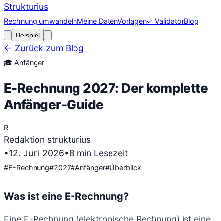
Strukturius
Rechnung umwandeln
Meine Daten
Vorlagen
✓ Validator
Blog
Beispiel
← Zurück zum Blog
🎓
Anfänger
E-Rechnung 2027: Der komplette
Anfänger-Guide
R
Redaktion strukturius
•
12. Juni 2026
•
8
min Lesezeit
#
E-Rechnung
#
2027
#
Anfänger
#
Überblick
Was ist eine E-Rechnung?
Eine E-Rechnung (elektronische Rechnung) ist eine