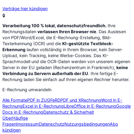
Verträge hier kündigen
🔒
Verarbeitung 100 % lokal, datenschutzfreundlich.
Ihre
Rechnungsdaten
verlassen Ihren Browser nie
. Das Auslesen
von PDF/Word/Excel, die E-Rechnung-Erstellung, Bild-
Texterkennung (OCR) und die
KI-gestützte Textblock-
Erkennung
laufen vollständig in Ihrem Browser, kein Server-
Upload, kein Tracking, keine Werbe-Cookies. Das KI-
Sprachmodell und die OCR-Daten werden von unserem eigenen
Server in der EU geladen (Rechenzentrum in Frankreich),
keine
Verbindung zu Servern außerhalb der EU
. Ihre fertige E-
Rechnung laden Sie einfach auf Ihren eigenen Rechner herunter.
E-Rechnung umwandeln
Alle Formate
PDF in ZUGFeRD
PDF und XRechnung
Word in E-
Rechnung
Excel in E-Rechnung
LibreOffice in E-Rechnung
Google
Docs in E-Rechnung
Datenschutz & Sicherheit
Über
Häufige
Fragen
Impressum
Datenschutz
Nutzungsbedingungen
Abo
kündigen