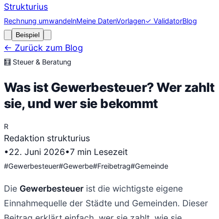
Strukturius
Rechnung umwandeln
Meine Daten
Vorlagen
✓ Validator
Blog
Beispiel
← Zurück zum Blog
🧮
Steuer & Beratung
Was ist Gewerbesteuer? Wer zahlt
sie, und wer sie bekommt
R
Redaktion strukturius
•
22. Juni 2026
•
7
min Lesezeit
#
Gewerbesteuer
#
Gewerbe
#
Freibetrag
#
Gemeinde
Die
Gewerbesteuer
ist die wichtigste eigene
Einnahmequelle der Städte und Gemeinden. Dieser
Beitrag erklärt einfach, wer sie zahlt, wie sie