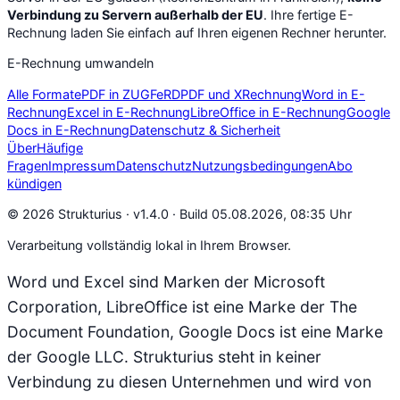
Verbindung zu Servern außerhalb der EU
. Ihre fertige E-
Rechnung laden Sie einfach auf Ihren eigenen Rechner herunter.
E-Rechnung umwandeln
Alle Formate
PDF in ZUGFeRD
PDF und XRechnung
Word in E-
Rechnung
Excel in E-Rechnung
LibreOffice in E-Rechnung
Google
Docs in E-Rechnung
Datenschutz & Sicherheit
Über
Häufige
Fragen
Impressum
Datenschutz
Nutzungsbedingungen
Abo
kündigen
© 2026 Strukturius ·
v1.4.0 · Build 05.08.2026, 08:35 Uhr
Verarbeitung vollständig lokal in Ihrem Browser.
Word und Excel sind Marken der Microsoft
Corporation, LibreOffice ist eine Marke der The
Document Foundation, Google Docs ist eine Marke
der Google LLC. Strukturius steht in keiner
Verbindung zu diesen Unternehmen und wird von