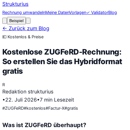
Strukturius
Rechnung umwandeln
Meine Daten
Vorlagen
✓ Validator
Blog
Beispiel
← Zurück zum Blog
💶
Kostenlos & Preise
Kostenlose ZUGFeRD-Rechnung:
So erstellen Sie das Hybridformat
gratis
R
Redaktion strukturius
•
22. Juli 2026
•
7
min Lesezeit
#
ZUGFeRD
#
kostenlos
#
Factur-X
#
gratis
Was ist ZUGFeRD überhaupt?