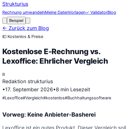
Strukturius
Rechnung umwandeln
Meine Daten
Vorlagen
✓ Validator
Blog
Beispiel
← Zurück zum Blog
💶
Kostenlos & Preise
Kostenlose E-Rechnung vs.
Lexoffice: Ehrlicher Vergleich
R
Redaktion strukturius
•
17. September 2026
•
8
min Lesezeit
#
Lexoffice
#
Vergleich
#
kostenlos
#
Buchhaltungssoftware
Vorweg: Keine Anbieter-Basherei
Lexoffice ist ein gutes Produkt. Dieser Vergleich soll