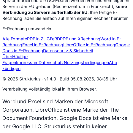
Sprachmodell und die OCR-Daten werden von unserem eigenen
Server in der EU geladen (Rechenzentrum in Frankreich),
keine
Verbindung zu Servern außerhalb der EU
. Ihre fertige E-
Rechnung laden Sie einfach auf Ihren eigenen Rechner herunter.
E-Rechnung umwandeln
Alle Formate
PDF in ZUGFeRD
PDF und XRechnung
Word in E-
Rechnung
Excel in E-Rechnung
LibreOffice in E-Rechnung
Google
Docs in E-Rechnung
Datenschutz & Sicherheit
Über
Häufige
Fragen
Impressum
Datenschutz
Nutzungsbedingungen
Abo
kündigen
© 2026 Strukturius ·
v1.4.0 · Build 05.08.2026, 08:35 Uhr
Verarbeitung vollständig lokal in Ihrem Browser.
Word und Excel sind Marken der Microsoft
Corporation, LibreOffice ist eine Marke der The
Document Foundation, Google Docs ist eine Marke
der Google LLC. Strukturius steht in keiner