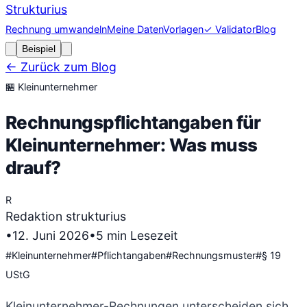
Strukturius
Rechnung umwandeln
Meine Daten
Vorlagen
✓ Validator
Blog
Beispiel
← Zurück zum Blog
🏪
Kleinunternehmer
Rechnungspflichtangaben für
Kleinunternehmer: Was muss
drauf?
R
Redaktion strukturius
•
12. Juni 2026
•
5
min Lesezeit
#
Kleinunternehmer
#
Pflichtangaben
#
Rechnungsmuster
#
§ 19
UStG
Kleinunternehmer-Rechnungen unterscheiden sich