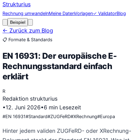
Strukturius
Rechnung umwandeln
Meine Daten
Vorlagen
✓ Validator
Blog
Beispiel
← Zurück zum Blog
📋
Formate & Standards
EN 16931: Der europäische E-
Rechnungsstandard einfach
erklärt
R
Redaktion strukturius
•
12. Juni 2026
•
6
min Lesezeit
#
EN 16931
#
Standard
#
ZUGFeRD
#
XRechnung
#
Europa
Hinter jedem validen ZUGFeRD- oder XRechnung-