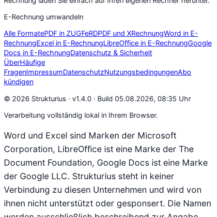
Rechnung laden Sie einfach auf Ihren eigenen Rechner herunter.
E-Rechnung umwandeln
Alle Formate
PDF in ZUGFeRD
PDF und XRechnung
Word in E-
Rechnung
Excel in E-Rechnung
LibreOffice in E-Rechnung
Google
Docs in E-Rechnung
Datenschutz & Sicherheit
Über
Häufige
Fragen
Impressum
Datenschutz
Nutzungsbedingungen
Abo
kündigen
© 2026 Strukturius ·
v1.4.0 · Build 05.08.2026, 08:35 Uhr
Verarbeitung vollständig lokal in Ihrem Browser.
Word und Excel sind Marken der Microsoft
Corporation, LibreOffice ist eine Marke der The
Document Foundation, Google Docs ist eine Marke
der Google LLC. Strukturius steht in keiner
Verbindung zu diesen Unternehmen und wird von
ihnen nicht unterstützt oder gesponsert. Die Namen
werden ausschließlich beschreibend zur Angabe