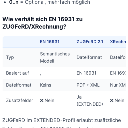
0..n
= Optional, mehrfach möglich
Wie verhält sich EN 16931 zu
ZUGFeRD/XRechnung?
EN 16931
ZUGFeRD 2.1
XRechn
Semantisches
Typ
Dateiformat
Dateifo
Modell
Basiert auf
,
EN 16931
EN 1693
Dateiformat
Keins
PDF + XML
Nur XM
Ja
Zusatzfelder
❌ Nein
❌ Nein
(EXTENDED)
ZUGFeRD im EXTENDED-Profil erlaubt zusätzliche