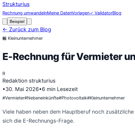
Strukturius
Rechnung umwandeln
Meine Daten
Vorlagen
✓ Validator
Blog
Beispiel
← Zurück zum Blog
🏪
Kleinunternehmer
E-Rechnung für Vermieter un
R
Redaktion strukturius
•
30. Mai 2026
•
6
min Lesezeit
#
Vermieter
#
Nebeneinkünfte
#
Photovoltaik
#
Kleinunternehmer
Viele haben neben dem Hauptberuf noch zusätzliche E
sich die E-Rechnungs-Frage.