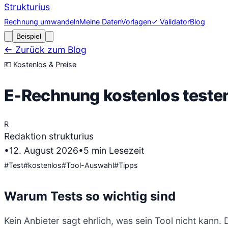
Strukturius
Rechnung umwandeln
Meine Daten
Vorlagen
✓ Validator
Blog
Beispiel
← Zurück zum Blog
💶
Kostenlos & Preise
E-Rechnung kostenlos testen:
R
Redaktion strukturius
•
12. August 2026
•
5
min Lesezeit
#
Test
#
kostenlos
#
Tool-Auswahl
#
Tipps
Warum Tests so wichtig sind
Kein Anbieter sagt ehrlich, was sein Tool nicht kann