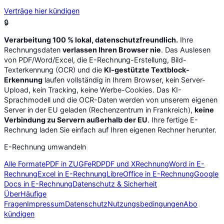
Verträge hier kündigen
🔒
Verarbeitung 100 % lokal, datenschutzfreundlich.
Ihre
Rechnungsdaten
verlassen Ihren Browser nie
. Das Auslesen
von PDF/Word/Excel, die E-Rechnung-Erstellung, Bild-
Texterkennung (OCR) und die
KI-gestützte Textblock-
Erkennung
laufen vollständig in Ihrem Browser, kein Server-
Upload, kein Tracking, keine Werbe-Cookies. Das KI-
Sprachmodell und die OCR-Daten werden von unserem eigenen
Server in der EU geladen (Rechenzentrum in Frankreich),
keine
Verbindung zu Servern außerhalb der EU
. Ihre fertige E-
Rechnung laden Sie einfach auf Ihren eigenen Rechner herunter.
E-Rechnung umwandeln
Alle Formate
PDF in ZUGFeRD
PDF und XRechnung
Word in E-
Rechnung
Excel in E-Rechnung
LibreOffice in E-Rechnung
Google
Docs in E-Rechnung
Datenschutz & Sicherheit
Über
Häufige
Fragen
Impressum
Datenschutz
Nutzungsbedingungen
Abo
kündigen