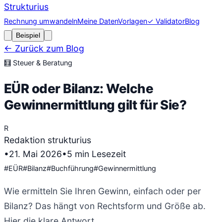
Strukturius
Rechnung umwandeln
Meine Daten
Vorlagen
✓ Validator
Blog
Beispiel
← Zurück zum Blog
🧮
Steuer & Beratung
EÜR oder Bilanz: Welche
Gewinnermittlung gilt für Sie?
R
Redaktion strukturius
•
21. Mai 2026
•
5
min Lesezeit
#
EÜR
#
Bilanz
#
Buchführung
#
Gewinnermittlung
Wie ermitteln Sie Ihren Gewinn, einfach oder per
Bilanz? Das hängt von Rechtsform und Größe ab.
Hier die klare Antwort.