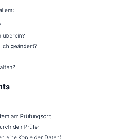
allem:
?
n überein?
lich geändert?
halten?
mts
ystem am Prüfungsort
urch den Prüfer
en eine Kopie der Daten)