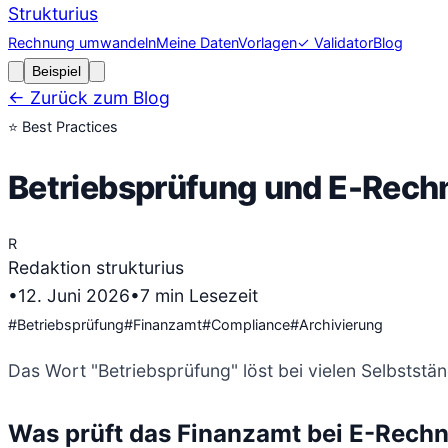
Strukturius
Rechnung umwandeln
Meine Daten
Vorlagen
✓ Validator
Blog
Beispiel
← Zurück zum Blog
⭐
Best Practices
Betriebsprüfung und E-Rechn
R
Redaktion strukturius
•
12. Juni 2026
•
7
min Lesezeit
#
Betriebsprüfung
#
Finanzamt
#
Compliance
#
Archivierung
Das Wort "Betriebsprüfung" löst bei vielen Selbstst
Was prüft das Finanzamt bei E-Rech