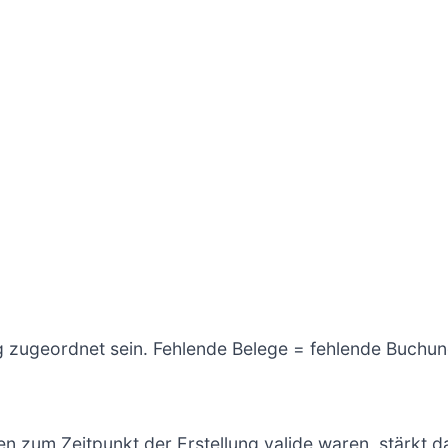
g zugeordnet sein. Fehlende Belege = fehlende Buchu
zum Zeitpunkt der Erstellung valide waren, stärkt das